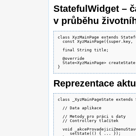
StatefulWidget – č
v průběhu životníh
class XyzMainPage extends Statefu
  const XyzMainPage({super.key, 
  final String title;

  @override

  State<XyzMainPage> createState
Reprezentace aktuá
class _XyzMainPageState extends 
  // Data aplikace

  // Metody pro práci s daty

  // Controllery tlačítek

  void _akceProvadejiciZmenuStav
     setState(() { ... });
