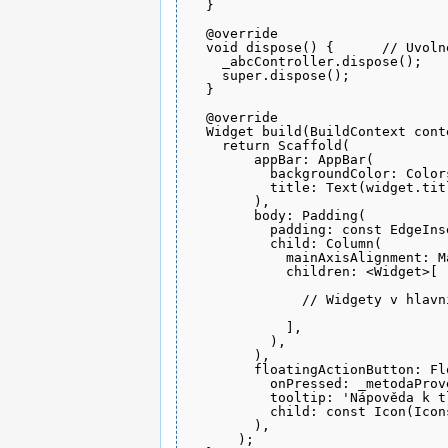
  }

  @override

  void dispose() {      // Uvoln
    _abcController.dispose();

    super.dispose();

  }

  @override

  Widget build(BuildContext conte
    return Scaffold(

        appBar: AppBar(

          backgroundColor: Colors
          title: Text(widget.titl
        ),

        body: Padding(

          padding: const EdgeIns
          child: Column(

            mainAxisAlignment: M
            children: <Widget>[

              // Widgety v hlavní
            ],

          ),

        ),

        floatingActionButton: Fl
          onPressed: _metodaProve
          tooltip: 'Nápověda k tl
          child: const Icon(Icons
        ),

      );
