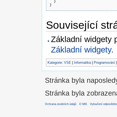
  }

Související str
Základní widgety 
Základní widgety
.
Kategorie
:
VSE
|
Informatika
|
Programování
Stránka byla naposledy
Stránka byla zobrazen
Ochrana osobních údajů
O MiS
Vyloučení odpovědno