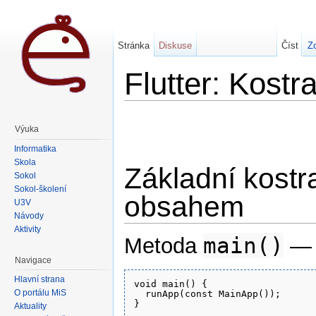
Stránka
Diskuse
Číst
Zo
Flutter: Kostr
Výuka
Informatika
Škola
Základní kostr
Sokol
Sokol-školení
obsahem
U3V
Návody
Aktivity
main()
Metoda
— 
Navigace
Hlavní strana
void main() {

O portálu MiŠ
  runApp(const MainApp());

Aktuality