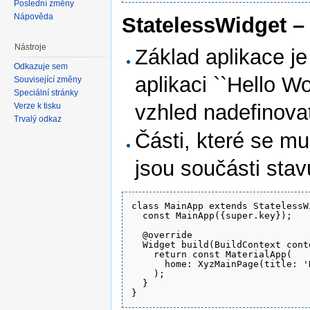
Poslední změny
Nápověda
StatelessWidget –
Nástroje
Základ aplikace 
Odkazuje sem
aplikaci ``Hello W
Související změny
Speciální stránky
vzhled nadefinovat
Verze k tisku
Trvalý odkaz
Části, které se mu
jsou součásti stav
class MainApp extends StatelessWi
  const MainApp({super.key}); 

  @override

  Widget build(BuildContext conte
    return const MaterialApp(

      home: XyzMainPage(title: '
    );

  }
