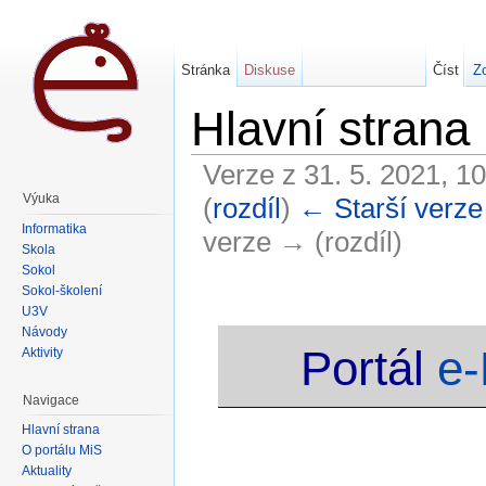
Stránka
Diskuse
Číst
Zo
Hlavní strana
Verze z 31. 5. 2021, 1
Výuka
(
rozdíl
)
← Starší verze
Informatika
verze → (rozdíl)
Škola
Sokol
Sokol-školení
U3V
Návody
Portál
e
Aktivity
Navigace
Hlavní strana
O portálu MiŠ
Aktuality