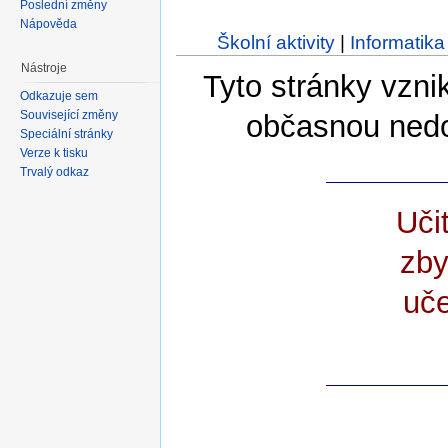
Poslední změny
Nápověda
Školní aktivity
|
Informatika
Nástroje
Tyto stránky vzni
Odkazuje sem
Související změny
občasnou nedok
Speciální stránky
Verze k tisku
Trvalý odkaz
Uči
zby
uč